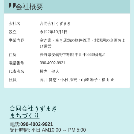
会社概要
会社名
合同会社うずまき
設立
令和2年10月1日
事業内容
空き家・空き店舗の物件管理・利活用の企画およ
び運営
住所
長野県安曇野市明科中川手3839番地2
電話番号
090-4002-9921
代表者名
横内 健人
社員
高井 健慈・中村 滋宏・山崎 雅子・横山 正
合同会社うずまき
まちづくり
電話:
090-4002-9921
受付時間: 平日 AM10:00 ～ PM 5:00